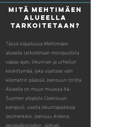
Mitä mehtimäen
alueella
tarkoitetaan?
Tässä kilpailussa Mehtimäen
alueella tarkoitetaan monipuolista
vapaa-ajan, liikunnan ja urheilun
keskittymää, joka sijaitsee vain
kilometrin päässä Joensuun torilta.
Alueella on muun muassa Itä-
Suomen yliopisto (Joensuun
kampus), useita liikuntapaikkoja
(esimerkiksi Joensuu Areena,
pesäpallostadion, jäähalli,