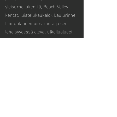
yleisurheilukenttä, Beach Volley -
kentät, luistelukaukalo), Laulurinne,
Linnunlahden uimaranta ja sen
läheisyydessä olevat ulkoilualueet.
Lisäksi Mehtimäellä on Tiedepuisto,
useita ravintoloita, parkkialueet ja
parkkitalo. Mehtimäellä järjestetään
urheilutapahtumien lisäksi
esimerkiksi Ilosaarirock.
Voit tutustua halutessasi
Mehtimäen alueeseen kartan avulla
tästä linkistä:
Mehtimäki – Google
Maps