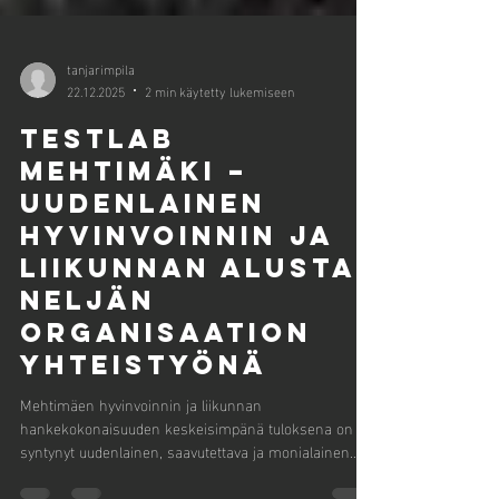
tanjarimpila
22.12.2025
2 min käytetty lukemiseen
testlab
mehtimäki –
Uudenlainen
hyvinvoinnin ja
liikunnan alusta
neljän
organisaation
yhteistyönä
Mehtimäen hyvinvoinnin ja liikunnan
hankekokonaisuuden keskeisimpänä tuloksena on