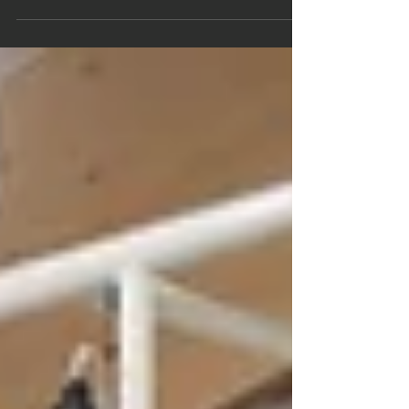
syntynyt uudenlainen, saavutettava ja monialainen
liikunnan ja hyvinvoinnin alusta, joka tunnetaan
jatkossa nimellä TestLab Mehtimäki . Alusta on
rakentunut Joensuun kaupungin, Itä-Suomen
yliopiston, Karelia-ammattikorkeakoulun ja Itä-
Suomen liikuntaopiston tiiviinä yhteistyönä sekä
rinnakkaisten kehittämis- ja investointihankkeiden
tuloksena. TestLab Mehtimäki palvelee jatkossa
laajasti opiskel