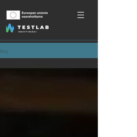
Blogi
All Posts
All Posts
Blogi
Uutiset
Tapahtumat