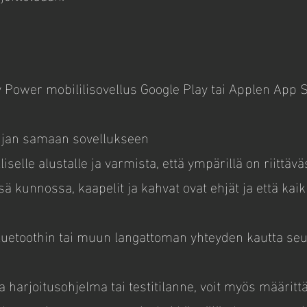
Power mobililisovellus Google Play tai Applen App St
lijan samaan sovellukseen
lliselle alustalle ja varmista, että ympärillä on riittäv
sä kunnossa, kaapelit ja kahvat ovat ehjät ja että kaik
Bluetoothin tai muun langattoman yhteyden kautta se
a harjoitusohjelma tai testitilanne, voit myös määritt