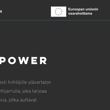
ää
 power
sti hiihtäjille ylävartalon
ijarrulla, joka tarjoaa
sia, jotka auttavat