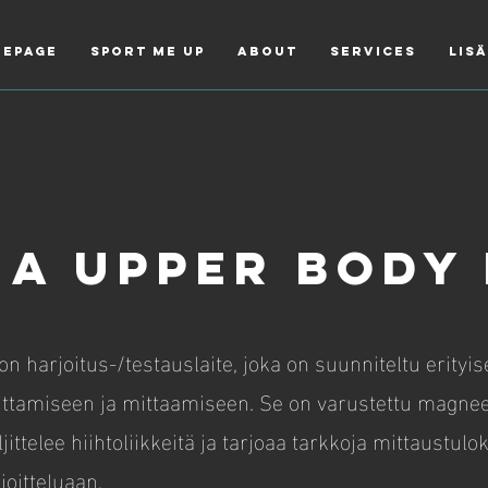
epage
Sport Me Up
About
Services
Lis
na upper body
on harjoitus-/testauslaite, joka on suunniteltu erityise
ttamiseen ja mittaamiseen. Se on varustettu magneett
jittelee hiihtoliikkeitä ja tarjoaa tarkkoja mittaustulok
joitteluaan.