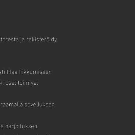
oresta ja rekisteröidy
ästi tilaa liikkumiseen
ki osat toimivat
uraamalla sovelluksen
ää harjoituksen