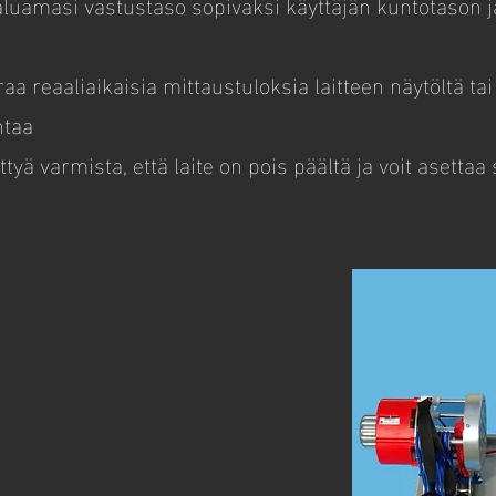
luamasi vastustaso sopivaksi käyttäjän kuntotason ja
uraa reaaliaikaisia mittaustuloksia laitteen näytöltä ta
ntaa
ttyä varmista, että laite on pois päältä ja voit asettaa