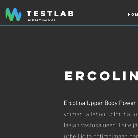
Hom
ercoli
Ercolina Upper Body Power
voiman ja tehontuoton harjoi
laajan vastusalueen. Laite jäl
urheilijoita optimoimaan har