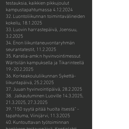
testauksia, kaikkien pikkujoulut
kampustapahtumassa
4.12.2024
32. Luontoliikunnan toimintavälineiden
kokeilu,
18.1.2025
33. Luovin harrastepäivä, Joensuu,
3.2.2025
34. Enon liikuntaneuvontaryhmän
seurantatestit,
11.2.2025
35. Karelia-amk:n hyvinvointimessut
Wärtsilän kampuksella ja Tikarinteellä
19.-20.2.2025
36. Korkeakoululiikunnan Sykettä-
liikuntapäivä,
25.2.2025
​​37. Juuan hyvinvointipäivä,
28.2.2025
38. Jalkautuminen Luoville
14.3.2025
,
21.3.2025
,
27.3.2025
39. "150 syytä pitää huolta itsestä" -
tapahtuma, Viinijärvi,
11.3.2025
40. Kuntouttavan työtoiminnan
hankkeen testauspäivä, Kontiolahti,