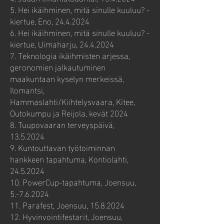
5. Hei ikäihminen, mitä sinulle kuuluu? -
kiertue, Eno,
24.4.2024
6. Hei ikäihminen, mitä sinulle kuuluu? -
kiertue, Uimaharju,
24.4.2024
7. Teknologia ikäihmisten arjessa,
geronomien jalkautuminen
maakuntaan kyselyn merkeissä,
Ilomantsi,
Hammaslahti/Kiihtelysvaara, Kitee,
Outokumpu ja Reijola, kevät 2024
8. Tuupovaaran terveyspäivä,
13.5.2024
9. Kuntouttavan työtoiminnan
hankkeen tapahtuma, Kontiolahti,
24.5.2024
10. PowerCup-tapahtuma, Joensuu,
5.-7.6.2024
11. Parafest, Joensuu,
15.8.2024
12. Hyvinvointifestarit, Joensuu,