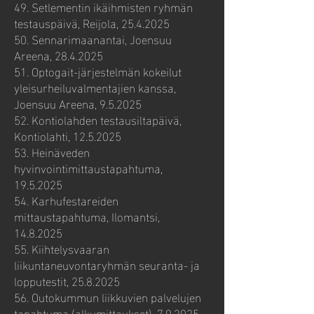
49. Setlementin ikäihmisten ryhmän
testauspäivä, Reijola,
25.4.2025
50. Sennarimaanantai, Joensuu
Areena,
28.4.2025
51. Optogait-järjestelmän kokeilut
yleisurheiluvalmentajien kanssa,
Joensuu Areena, 9.5.2025
52. Kontiolahden testausiltapäivä,
Kontiolahti,
12.5.2025
53. Heinäveden
hyvinvointimittaustapahtuma,
19.5.2025
54. Karhufestareiden
mittaustapahtuma, Ilomantsi,
14.8.2025
55. Kiihtelysvaaran
liikuntaneuvontaryhmän seuranta- ja
lopputestit,
25.8.2025
56. Outokummun liikkuvien palvelujen
tapahtuma (alkumittaukset), 7.9.2025