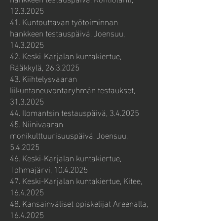
12.3.2025
41. Kuntouttavan työtoiminnan
hankkeen testauspäivä, Joensuu,
14.3.2025
42. Keski-Karjalan kuntakiertue,
Rääkkylä,
26.3.2025
43. Kiihtelysvaaran
liikuntaneuvontaryhmän testaukset,
31.3.2025
44. Ilomantsin testauspäivä, 3.4.2025
45. Niinivaaran
monikulttuurisuuspäivä, Joensuu,
5.4.2025​
46. Keski-Karjalan kuntakiertue,
Tohmajärvi,
10.4.2025
47. Keski-Karjalan kuntakiertue, Kitee,
16.4.2025
48. Kansainväliset opiskelijat Areenalla,
16.4.2025