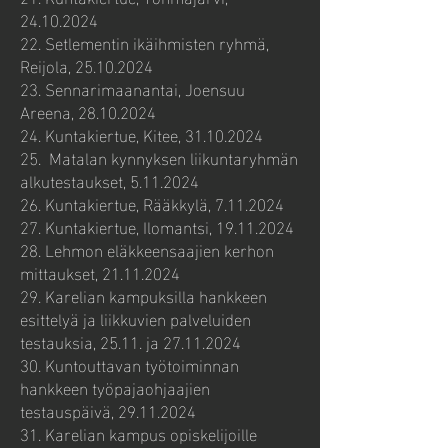
24.10.2024
22. Setlementin ikäihmisten ryhmä,
Reijola,
25.10.2024
23. Sennarimaanantai, Joensuu
Areena,
28.10.2024
24. Kuntakiertue, Kitee,
31.10.2024
25. Matalan kynnyksen liikuntaryhmän
alkutestaukset,
5.11.2024
26. Kuntakiertue, Rääkkylä,
7.11.2024
27. Kuntakiertue, Ilomantsi,
19.11.2024
28. Lehmon eläkkeensaajien kerhon
mittaukset,
21.11.2024
29. Karelian kampuksilla hankkeen
esittelyä ja liikkuvien palveluiden
testauksia, 25.11. ja
27.11.2024
30. Kuntouttavan työtoiminnan
hankkeen työpajaohjaajien
testauspäivä,
29.11.2024
31. Karelian kampus opiskelijoille