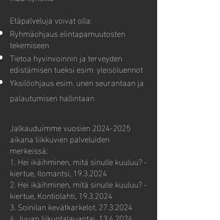
Etäpalveluja voivat olla:
Ryhmäohjaus elintapamuutosten
tekemiseen
Tietoa hyvinvoinnin ja terveyden
edistämisen tueksi esim. yleisöluennot
Yksilöohjaus esim. unen seurantaan ja
palautumisen hallintaan
Jalkauduimme vuosien
2024-2025
aikana liikkuvien palveluiden
merkeissä:
1. Hei ikäihminen, mitä sinulle kuuluu? -
kiertue, Ilomantsi,
19.3.2024
2. Hei ikäihminen, mitä sinulle kuuluu? -
kiertue, Kontiolahti,
19.3.2024
3. Soinilan kevätkarkelot,
27.3.2024
4. Juuan liikuntalauantai,
13.4.2024