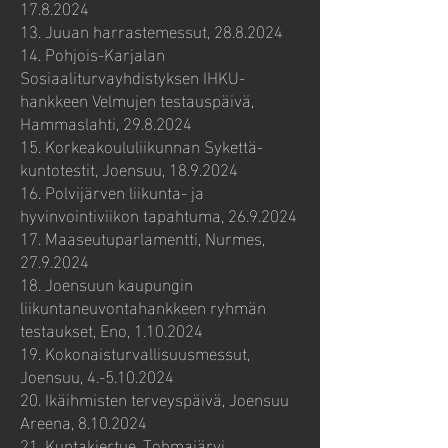
17.8.2024
13. Juuan harrastemessut,
28.8.2024
14. Pohjois-Karjalan
Sosiaaliturvayhdistyksen IHKU-
hankkeen Velmujen testauspäivä,
Hammaslahti,
29.8.2024
15. Korkeakoululiikunnan Sykettä-
kuntotestit, Joensuu,
18.9.2024
16. Polvijärven liikunta- ja
hyvinvointiviikon tapahtuma,
26.9.2024
17. Maaseutuparlamentti, Nurmes,
27.9.2024
18. Joensuun kaupungin
liikuntaneuvontahankkeen ryhmän
testaukset, Eno,
1.10.2024
19. Kokonaisturvallisuusmessut,
Joensuu,
4.-5.10.2024
20. Ikäihmisten terveyspäivä, Joensuu
Areena,
8.10.2024
21. Kuntakiertue, Tohmajärvi,