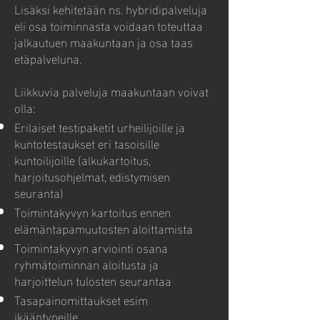
Lisäksi kehitetään ns. hybridipalveluja
eli osa toiminnasta voidaan toteuttaa
jalkautuen maakuntaan ja osa taas
etäpalveluna.
Liikkuvia palveluja maakuntaan voivat
olla:
Erilaiset testipaketit urheilijoille ja
kuntotestaukset eri tasoisille
kuntoilijoille (alkukartoitus,
harjoitusohjelmat, edistymisen
seuranta)
Toimintakyvyn kartoitus ennen
elämäntapamuutosten aloittamista
Toimintakyvyn arviointi osana
ryhmätoiminnan aloitusta ja
harjoittelun tulosten seurantaa
Tasapainomittaukset esim
ikääntyneille