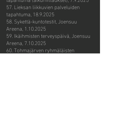
57. Lieksan liikkuvien palveluiden
tapahtuma,
18.9.2025
58. Sykettä-kuntotestit, Joensuu
Areena,
1.10.2025
59. Ikäihmisten terveyspäivä, Joensuu
Areena,
7.10.2025
60. Tohmajärven ryhmäläisten
seurantatestaus, Joensuu Areena,
9.10.2025
61. Joukkuetestaukset, Ylämyllyn
liikuntahalli,
23.10.2025
62. Avoimet ovet, Joensuu Areena,
28.10.2025
63. DemoDay, Nurmes,
7.11.2025
64. Optogait-järjestelmän kokeilut,
Joensuu Areena,
10.-12.11.2025
65. Outokummun liikkuvien palvelujen
tapahtuma (seurantamittaukset),
11.11.2025