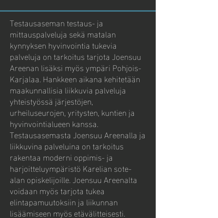
Testausaseman testaus- ja
mittauspalveluja sekä matalan
kynnyksen hyvinvointia tukevia
palveluja on tarkoitus tarjota Joensuu
Areenan lisäksi myös ympäri Pohjois-
Karjalaa. Hankkeen aikana kehitetään
maakunnallisia liikkuvia palveluja
yhteistyössä järjestöjen,
urheiluseurojen, yritysten, kuntien ja
hyvinvointialueen kanssa.
Testausasemasta Joensuu Areenalla ja
liikkuvina palveluina on tarkoitus
rakentaa moderni oppimis- ja
harjoitteluympäristö Karelian sote-
alan opiskelijoille. Joensuu Areenalta
voidaan myös tarjota tukea
elintapamuutoksiin ja liikunnan
lisäämiseen myös etävälitteisesti.